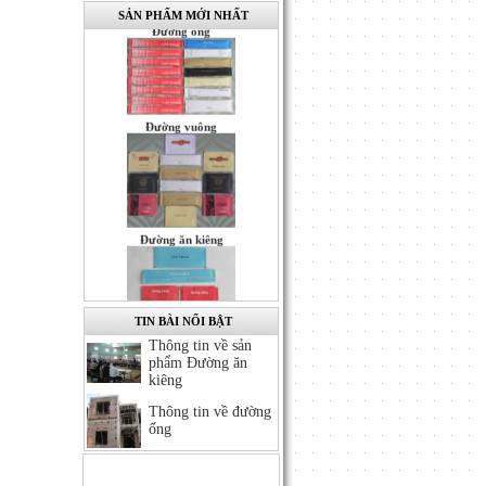
Đường ống
SẢN PHẨM MỚI NHẤT
Đường vuông
Đường ăn kiêng
TIN BÀI NỔI BẬT
Thông tin về sản
Tăm triệt trùng
phẩm Đường ăn
kiêng
Thông tin về đường
ống
Sản phẩm Đường ăn kiêng