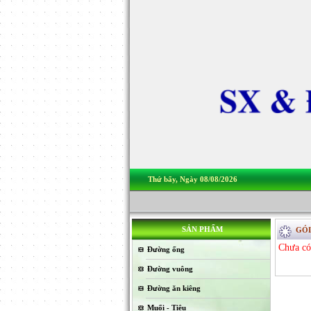
Thứ bẩy, Ngày 08/08/2026
SẢN PHẨM
GÓI
Chưa có
Đường ống
Đường vuông
Đường ăn kiêng
Muối - Tiêu