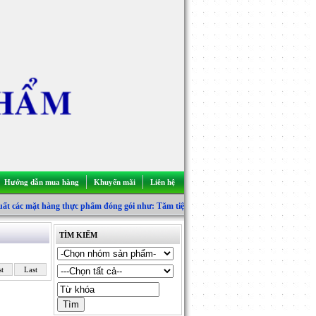
Hướng dẫn mua hàng
Khuyến mãi
Liên hệ
 các mặt hàng thực phẩm đóng gói như: Tăm tiệt trùng, Đường gói, Đường gậy, Đường vu
Tăm triệt trùng
TÌM KIẾM
Muối - Tiêu - Đường
st
Last