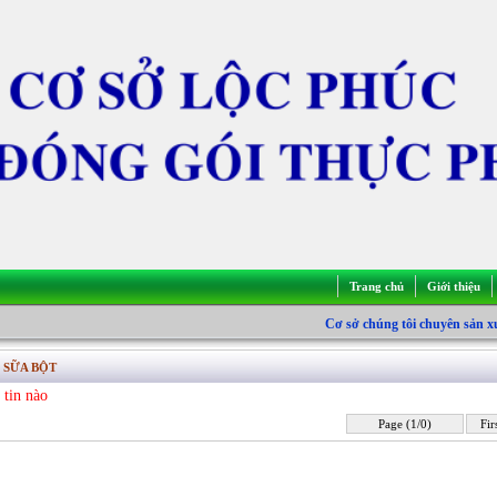
Trang chủ
Giới thiệu
Cơ sở chúng tôi chuyên sản xuất
 SỮA BỘT
 tin nào
Page (1/0)
Fir