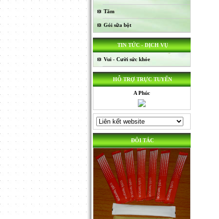
Tăm
Gói sữa bột
TIN TỨC - DỊCH VỤ
Vui - Cười sức khỏe
HỖ TRỢ TRỰC TUYẾN
A Phúc
ĐÔI TÁC