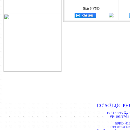
Giá:
0 VND
CƠ SỞ LỘC P
ĐC: C13/15 Ấp 
VP: 193/17/34
GPKD: 41
Tel/Fax: 08.6