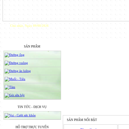
Chủ nhật, Ngày 09/08/2026
SẢN PHẨM
Đường ống
Đường vuông
Đường ăn kiêng
Muối - Tiêu
Tăm
Gói sữa bột
TIN TỨC - DỊCH VỤ
Vui - Cười sức khỏe
SẢN PHẨM NỔI BẬT
HỖ TRỢ TRỰC TUYẾN