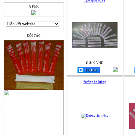
Tăm triệt trùng
A Phúc
ĐÔI TÁC
Giá:
0 VND
Đường ăn kiêng